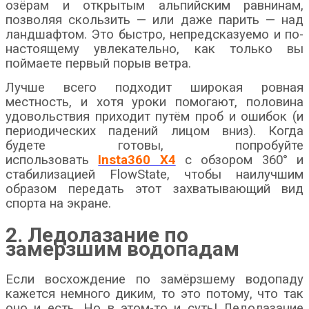
озёрам и открытым альпийским равнинам,
позволяя скользить — или даже парить — над
ландшафтом. Это быстро, непредсказуемо и по-
настоящему увлекательно, как только вы
поймаете первый порыв ветра.
Лучше всего подходит широкая ровная
местность, и хотя уроки помогают, половина
удовольствия приходит путём проб и ошибок (и
периодических падений лицом вниз). Когда
будете готовы, попробуйте
использовать
Insta360 X4
с обзором 360° и
стабилизацией FlowState, чтобы наилучшим
образом передать этот захватывающий вид
спорта на экране.
2. Ледолазание по
замерзшим водопадам
Если восхождение по замёрзшему водопаду
кажется немного диким, то это потому, что так
оно и есть. Но в этом-то и суть! Ледолазание