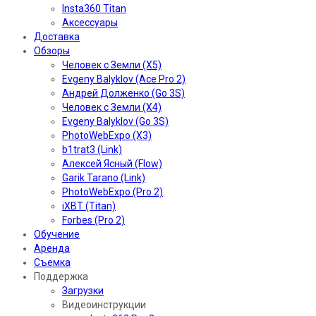
Insta360 Titan
Аксессуары
Доставка
Обзоры
Человек с Земли (X5)
Evgeny Balyklov (Ace Pro 2)
Андрей Долженко (Go 3S)
Человек с Земли (X4)
Evgeny Balyklov (Go 3S)
PhotoWebExpo (X3)
b1trat3 (Link)
Алексей Ясный (Flow)
Garik Tarano (Link)
PhotoWebExpo (Pro 2)
iXBT (Titan)
Forbes (Pro 2)
Обучение
Аренда
Съемка
Поддержка
Загрузки
Видеоинструкции