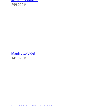
Insta360 Connect
299 000
Р
Manfrotto VR-B
141 090
Р