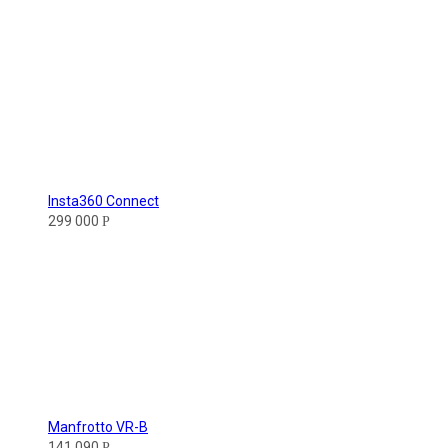
Insta360 Connect
299 000
Р
Manfrotto VR-B
141 090
Р