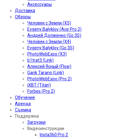
Аксессуары
Доставка
Обзоры
Человек с Земли (X5)
Evgeny Balyklov (Ace Pro 2)
Андрей Долженко (Go 3S)
Человек с Земли (X4)
Evgeny Balyklov (Go 3S)
PhotoWebExpo (X3)
b1trat3 (Link)
Алексей Ясный (Flow)
Garik Tarano (Link)
PhotoWebExpo (Pro 2)
iXBT (Titan)
Forbes (Pro 2)
Обучение
Аренда
Съемка
Поддержка
Загрузки
Видеоинструкции
Insta360 Pro 2