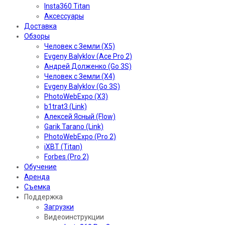
Insta360 Titan
Аксессуары
Доставка
Обзоры
Человек с Земли (X5)
Evgeny Balyklov (Ace Pro 2)
Андрей Долженко (Go 3S)
Человек с Земли (X4)
Evgeny Balyklov (Go 3S)
PhotoWebExpo (X3)
b1trat3 (Link)
Алексей Ясный (Flow)
Garik Tarano (Link)
PhotoWebExpo (Pro 2)
iXBT (Titan)
Forbes (Pro 2)
Обучение
Аренда
Съемка
Поддержка
Загрузки
Видеоинструкции