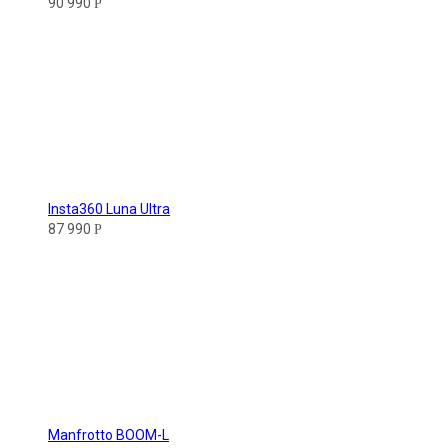
90 990
Р
Insta360 Luna Ultra
87 990
Р
Manfrotto BOOM-L