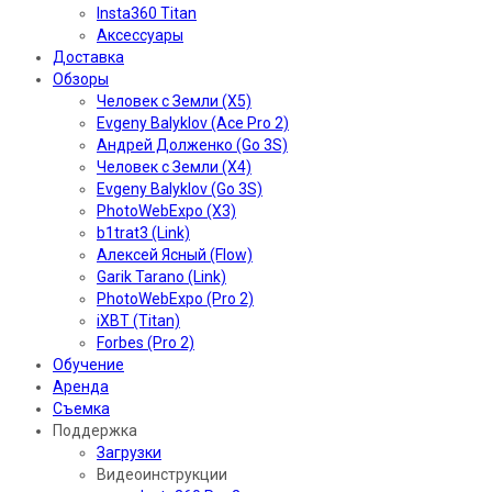
Insta360 Titan
Аксессуары
Доставка
Обзоры
Человек с Земли (X5)
Evgeny Balyklov (Ace Pro 2)
Андрей Долженко (Go 3S)
Человек с Земли (X4)
Evgeny Balyklov (Go 3S)
PhotoWebExpo (X3)
b1trat3 (Link)
Алексей Ясный (Flow)
Garik Tarano (Link)
PhotoWebExpo (Pro 2)
iXBT (Titan)
Forbes (Pro 2)
Обучение
Аренда
Съемка
Поддержка
Загрузки
Видеоинструкции