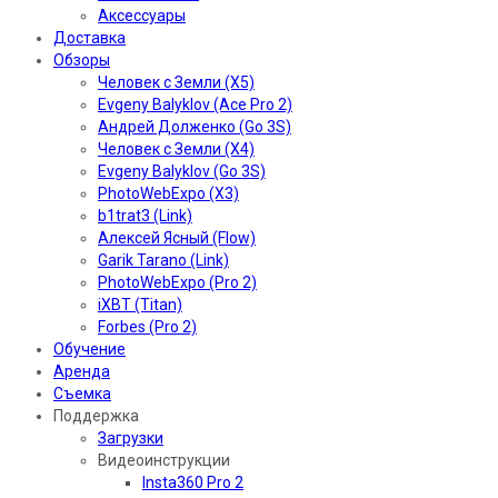
Аксессуары
Доставка
Обзоры
Человек с Земли (X5)
Evgeny Balyklov (Ace Pro 2)
Андрей Долженко (Go 3S)
Человек с Земли (X4)
Evgeny Balyklov (Go 3S)
PhotoWebExpo (X3)
b1trat3 (Link)
Алексей Ясный (Flow)
Garik Tarano (Link)
PhotoWebExpo (Pro 2)
iXBT (Titan)
Forbes (Pro 2)
Обучение
Аренда
Съемка
Поддержка
Загрузки
Видеоинструкции
Insta360 Pro 2