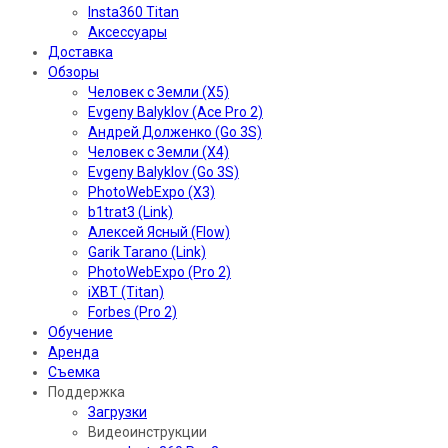
Insta360 Titan
Аксессуары
Доставка
Обзоры
Человек с Земли (X5)
Evgeny Balyklov (Ace Pro 2)
Андрей Долженко (Go 3S)
Человек с Земли (X4)
Evgeny Balyklov (Go 3S)
PhotoWebExpo (X3)
b1trat3 (Link)
Алексей Ясный (Flow)
Garik Tarano (Link)
PhotoWebExpo (Pro 2)
iXBT (Titan)
Forbes (Pro 2)
Обучение
Аренда
Съемка
Поддержка
Загрузки
Видеоинструкции