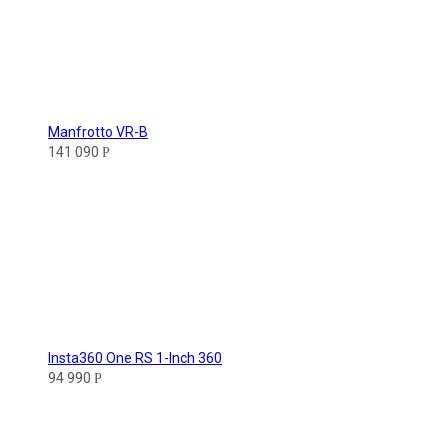
Manfrotto VR-B
141 090
Р
Insta360 One RS 1-Inch 360
94 990
Р