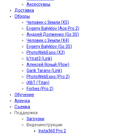
Аксессуары
Доставка
Обзоры
Человек с Земли (X5)
Evgeny Balyklov (Ace Pro 2)
Андрей Долженко (Go 3S)
Человек с Земли (X4)
Evgeny Balyklov (Go 3S)
PhotoWebExpo (X3)
b1trat3 (Link)
Алексей Ясный (Flow)
Garik Tarano (Link)
PhotoWebExpo (Pro 2)
iXBT (Titan)
Forbes (Pro 2)
Обучение
Аренда
Съемка
Поддержка
Загрузки
Видеоинструкции
Insta360 Pro 2