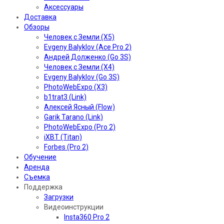
Аксессуары
Доставка
Обзоры
Человек с Земли (X5)
Evgeny Balyklov (Ace Pro 2)
Андрей Долженко (Go 3S)
Человек с Земли (X4)
Evgeny Balyklov (Go 3S)
PhotoWebExpo (X3)
b1trat3 (Link)
Алексей Ясный (Flow)
Garik Tarano (Link)
PhotoWebExpo (Pro 2)
iXBT (Titan)
Forbes (Pro 2)
Обучение
Аренда
Съемка
Поддержка
Загрузки
Видеоинструкции
Insta360 Pro 2