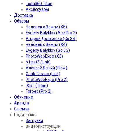
Insta360 Titan
Аксессуары
Доставка
Обзоры
Человек с Земли (X5)
Evgeny Balyklov (Ace Pro 2)
Андрей Долженко (Go 3S)
Человек с Земли (X4)
Evgeny Balyklov (Go 3S)
PhotoWebExpo (X3)
b1trat3 (Link)
Алексей Ясный (Flow)
Garik Tarano (Link)
PhotoWebExpo (Pro 2)
iXBT (Titan)
Forbes (Pro 2)
Обучение
Аренда
Съемка
Поддержка
Загрузки
Видеоинструкции