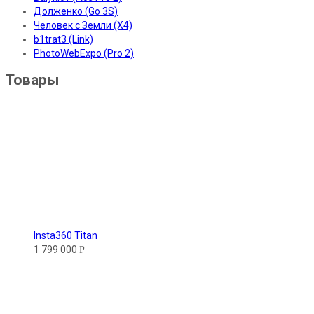
Долженко (Go 3S)
Человек с Земли (X4)
b1trat3 (Link)
PhotoWebExpo (Pro 2)
Товары
Insta360 Titan
1 799 000
Р