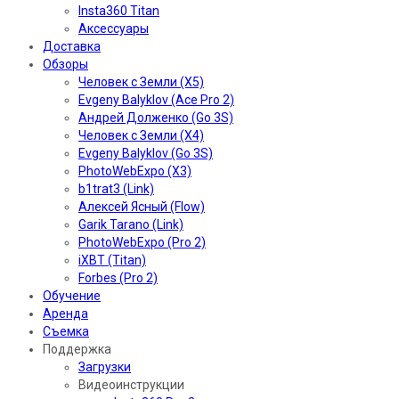
Insta360 Titan
Аксессуары
Доставка
Обзоры
Человек с Земли (X5)
Evgeny Balyklov (Ace Pro 2)
Андрей Долженко (Go 3S)
Человек с Земли (X4)
Evgeny Balyklov (Go 3S)
PhotoWebExpo (X3)
b1trat3 (Link)
Алексей Ясный (Flow)
Garik Tarano (Link)
PhotoWebExpo (Pro 2)
iXBT (Titan)
Forbes (Pro 2)
Обучение
Аренда
Съемка
Поддержка
Загрузки
Видеоинструкции