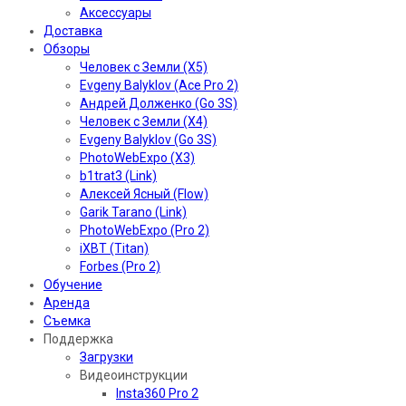
Аксессуары
Доставка
Обзоры
Человек с Земли (X5)
Evgeny Balyklov (Ace Pro 2)
Андрей Долженко (Go 3S)
Человек с Земли (X4)
Evgeny Balyklov (Go 3S)
PhotoWebExpo (X3)
b1trat3 (Link)
Алексей Ясный (Flow)
Garik Tarano (Link)
PhotoWebExpo (Pro 2)
iXBT (Titan)
Forbes (Pro 2)
Обучение
Аренда
Съемка
Поддержка
Загрузки
Видеоинструкции
Insta360 Pro 2