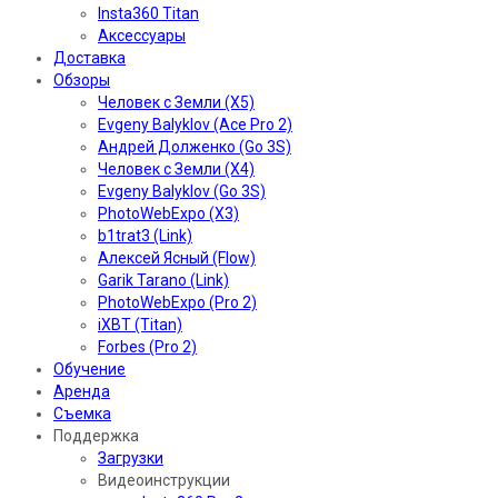
Insta360 Titan
Аксессуары
Доставка
Обзоры
Человек с Земли (X5)
Evgeny Balyklov (Ace Pro 2)
Андрей Долженко (Go 3S)
Человек с Земли (X4)
Evgeny Balyklov (Go 3S)
PhotoWebExpo (X3)
b1trat3 (Link)
Алексей Ясный (Flow)
Garik Tarano (Link)
PhotoWebExpo (Pro 2)
iXBT (Titan)
Forbes (Pro 2)
Обучение
Аренда
Съемка
Поддержка
Загрузки
Видеоинструкции