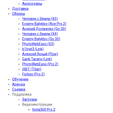
Аксессуары
Доставка
Обзоры
Человек с Земли (X5)
Evgeny Balyklov (Ace Pro 2)
Андрей Долженко (Go 3S)
Человек с Земли (X4)
Evgeny Balyklov (Go 3S)
PhotoWebExpo (X3)
b1trat3 (Link)
Алексей Ясный (Flow)
Garik Tarano (Link)
PhotoWebExpo (Pro 2)
iXBT (Titan)
Forbes (Pro 2)
Обучение
Аренда
Съемка
Поддержка
Загрузки
Видеоинструкции
Insta360 Pro 2