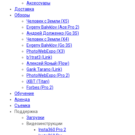
Аксессуары
Доставка
Обзоры
Человек с Земли (X5)
Evgeny Balyklov (Ace Pro 2)
Андрей Долженко (Go 3S)
Человек с Земли (X4)
Evgeny Balyklov (Go 3S)
PhotoWebExpo (X3)
b1trat3 (Link)
Алексей Ясный (Flow)
Garik Tarano (Link)
PhotoWebExpo (Pro 2)
iXBT (Titan)
Forbes (Pro 2)
Обучение
Аренда
Съемка
Поддержка
Загрузки
Видеоинструкции
Insta360 Pro 2