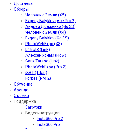
Доставка
Обзоры
Человек с Земли (X5)
Evgeny Balyklov (Ace Pro 2)
Андрей Долженко (Go 3S)
Человек с Земли (X4)
Evgeny Balyklov (Go 3S)
PhotoWebExpo (X3)
b1trat3 (Link)
Алексей Ясный (Flow)
Garik Tarano (Link)
PhotoWebExpo (Pro 2)
iXBT (Titan)
Forbes (Pro 2)
Обучение
Аренда
Съемка
Поддержка
Загрузки
Видеоинструкции
Insta360 Pro 2
Insta360 Pro