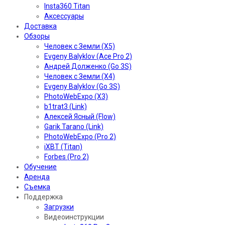
Insta360 Titan
Аксессуары
Доставка
Обзоры
Человек с Земли (X5)
Evgeny Balyklov (Ace Pro 2)
Андрей Долженко (Go 3S)
Человек с Земли (X4)
Evgeny Balyklov (Go 3S)
PhotoWebExpo (X3)
b1trat3 (Link)
Алексей Ясный (Flow)
Garik Tarano (Link)
PhotoWebExpo (Pro 2)
iXBT (Titan)
Forbes (Pro 2)
Обучение
Аренда
Съемка
Поддержка
Загрузки
Видеоинструкции