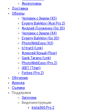
Аксессуары
Доставка
Обзоры
Человек с Земли (X5)
Evgeny Balyklov (Ace Pro 2)
Андрей Долженко (Go 3S)
Человек с Земли (X4)
Evgeny Balyklov (Go 3S)
PhotoWebExpo (X3)
b1trat3 (Link)
Алексей Ясный (Flow)
Garik Tarano (Link)
PhotoWebExpo (Pro 2)
iXBT (Titan)
Forbes (Pro 2)
Обучение
Аренда
Съемка
Поддержка
Загрузки
Видеоинструкции
Insta360 Pro 2