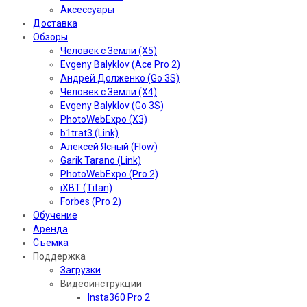
Аксессуары
Доставка
Обзоры
Человек с Земли (X5)
Evgeny Balyklov (Ace Pro 2)
Андрей Долженко (Go 3S)
Человек с Земли (X4)
Evgeny Balyklov (Go 3S)
PhotoWebExpo (X3)
b1trat3 (Link)
Алексей Ясный (Flow)
Garik Tarano (Link)
PhotoWebExpo (Pro 2)
iXBT (Titan)
Forbes (Pro 2)
Обучение
Аренда
Съемка
Поддержка
Загрузки
Видеоинструкции
Insta360 Pro 2