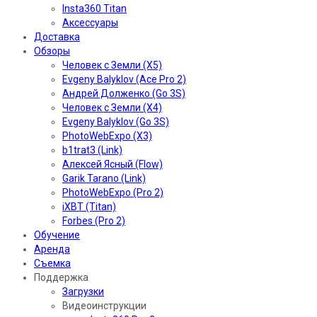
Insta360 Titan
Аксессуары
Доставка
Обзоры
Человек с Земли (X5)
Evgeny Balyklov (Ace Pro 2)
Андрей Долженко (Go 3S)
Человек с Земли (X4)
Evgeny Balyklov (Go 3S)
PhotoWebExpo (X3)
b1trat3 (Link)
Алексей Ясный (Flow)
Garik Tarano (Link)
PhotoWebExpo (Pro 2)
iXBT (Titan)
Forbes (Pro 2)
Обучение
Аренда
Съемка
Поддержка
Загрузки
Видеоинструкции