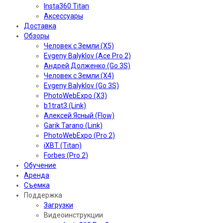
Insta360 Titan
Аксессуары
Доставка
Обзоры
Человек с Земли (X5)
Evgeny Balyklov (Ace Pro 2)
Андрей Долженко (Go 3S)
Человек с Земли (X4)
Evgeny Balyklov (Go 3S)
PhotoWebExpo (X3)
b1trat3 (Link)
Алексей Ясный (Flow)
Garik Tarano (Link)
PhotoWebExpo (Pro 2)
iXBT (Titan)
Forbes (Pro 2)
Обучение
Аренда
Съемка
Поддержка
Загрузки
Видеоинструкции