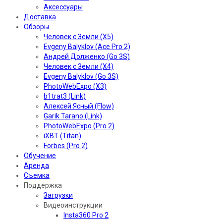
Аксессуары
Доставка
Обзоры
Человек с Земли (X5)
Evgeny Balyklov (Ace Pro 2)
Андрей Долженко (Go 3S)
Человек с Земли (X4)
Evgeny Balyklov (Go 3S)
PhotoWebExpo (X3)
b1trat3 (Link)
Алексей Ясный (Flow)
Garik Tarano (Link)
PhotoWebExpo (Pro 2)
iXBT (Titan)
Forbes (Pro 2)
Обучение
Аренда
Съемка
Поддержка
Загрузки
Видеоинструкции
Insta360 Pro 2