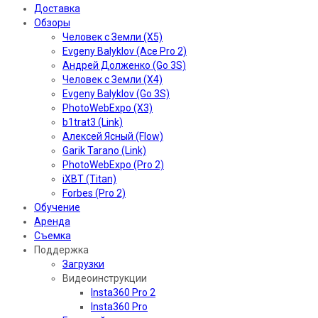
Доставка
Обзоры
Человек с Земли (X5)
Evgeny Balyklov (Ace Pro 2)
Андрей Долженко (Go 3S)
Человек с Земли (X4)
Evgeny Balyklov (Go 3S)
PhotoWebExpo (X3)
b1trat3 (Link)
Алексей Ясный (Flow)
Garik Tarano (Link)
PhotoWebExpo (Pro 2)
iXBT (Titan)
Forbes (Pro 2)
Обучение
Аренда
Съемка
Поддержка
Загрузки
Видеоинструкции
Insta360 Pro 2
Insta360 Pro