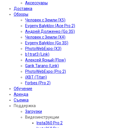
Аксессуары
Доставка
Обзоры
Человек с Земли (X5)
Evgeny Balyklov (Ace Pro 2)
Андрей Долженко (Go 3S)
Человек с Земли (X4)
Evgeny Balyklov (Go 3S)
PhotoWebExpo (X3)
b1trat3 (Link)
Алексей Ясный (Flow)
Garik Tarano (Link)
PhotoWebExpo (Pro 2)
iXBT (Titan)
Forbes (Pro 2)
Обучение
Аренда
Съемка
Поддержка
Загрузки
Видеоинструкции
Insta360 Pro 2