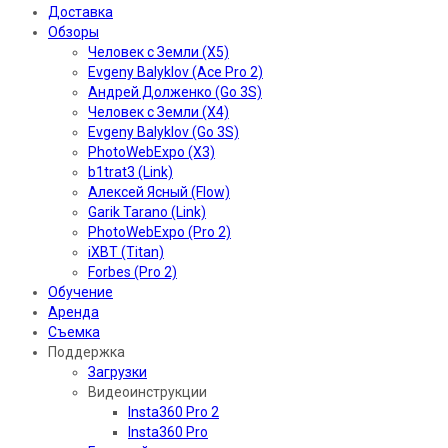
Доставка
Обзоры
Человек с Земли (X5)
Evgeny Balyklov (Ace Pro 2)
Андрей Долженко (Go 3S)
Человек с Земли (X4)
Evgeny Balyklov (Go 3S)
PhotoWebExpo (X3)
b1trat3 (Link)
Алексей Ясный (Flow)
Garik Tarano (Link)
PhotoWebExpo (Pro 2)
iXBT (Titan)
Forbes (Pro 2)
Обучение
Аренда
Съемка
Поддержка
Загрузки
Видеоинструкции
Insta360 Pro 2
Insta360 Pro