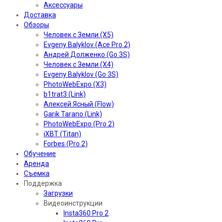
Аксессуары
Доставка
Обзоры
Человек с Земли (X5)
Evgeny Balyklov (Ace Pro 2)
Андрей Долженко (Go 3S)
Человек с Земли (X4)
Evgeny Balyklov (Go 3S)
PhotoWebExpo (X3)
b1trat3 (Link)
Алексей Ясный (Flow)
Garik Tarano (Link)
PhotoWebExpo (Pro 2)
iXBT (Titan)
Forbes (Pro 2)
Обучение
Аренда
Съемка
Поддержка
Загрузки
Видеоинструкции
Insta360 Pro 2