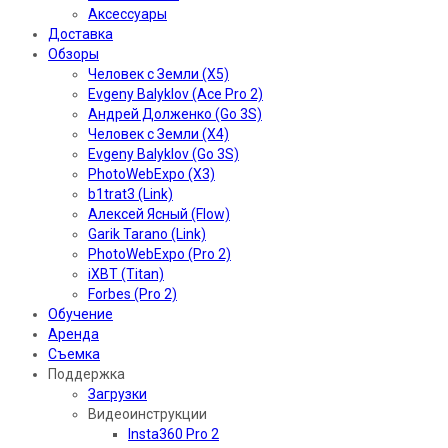
Аксессуары
Доставка
Обзоры
Человек с Земли (X5)
Evgeny Balyklov (Ace Pro 2)
Андрей Долженко (Go 3S)
Человек с Земли (X4)
Evgeny Balyklov (Go 3S)
PhotoWebExpo (X3)
b1trat3 (Link)
Алексей Ясный (Flow)
Garik Tarano (Link)
PhotoWebExpo (Pro 2)
iXBT (Titan)
Forbes (Pro 2)
Обучение
Аренда
Съемка
Поддержка
Загрузки
Видеоинструкции
Insta360 Pro 2