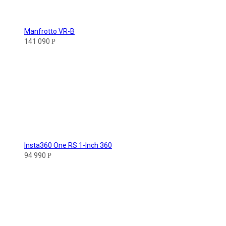
Manfrotto VR-B
141 090
Р
Insta360 One RS 1-Inch 360
94 990
Р