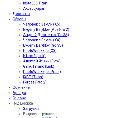
Insta360 Titan
Аксессуары
Доставка
Обзоры
Человек с Земли (X5)
Evgeny Balyklov (Ace Pro 2)
Андрей Долженко (Go 3S)
Человек с Земли (X4)
Evgeny Balyklov (Go 3S)
PhotoWebExpo (X3)
b1trat3 (Link)
Алексей Ясный (Flow)
Garik Tarano (Link)
PhotoWebExpo (Pro 2)
iXBT (Titan)
Forbes (Pro 2)
Обучение
Аренда
Съемка
Поддержка
Загрузки
Видеоинструкции