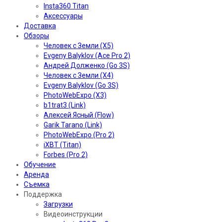
Insta360 Titan
Аксессуары
Доставка
Обзоры
Человек с Земли (X5)
Evgeny Balyklov (Ace Pro 2)
Андрей Долженко (Go 3S)
Человек с Земли (X4)
Evgeny Balyklov (Go 3S)
PhotoWebExpo (X3)
b1trat3 (Link)
Алексей Ясный (Flow)
Garik Tarano (Link)
PhotoWebExpo (Pro 2)
iXBT (Titan)
Forbes (Pro 2)
Обучение
Аренда
Съемка
Поддержка
Загрузки
Видеоинструкции