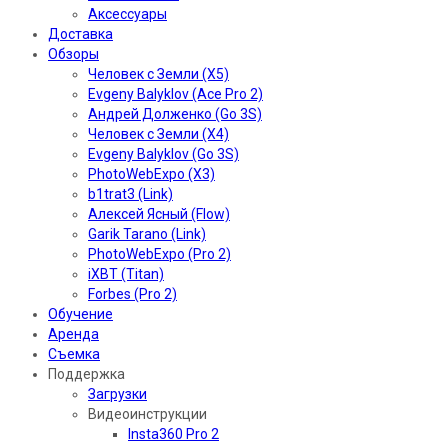
Аксессуары
Доставка
Обзоры
Человек с Земли (X5)
Evgeny Balyklov (Ace Pro 2)
Андрей Долженко (Go 3S)
Человек с Земли (X4)
Evgeny Balyklov (Go 3S)
PhotoWebExpo (X3)
b1trat3 (Link)
Алексей Ясный (Flow)
Garik Tarano (Link)
PhotoWebExpo (Pro 2)
iXBT (Titan)
Forbes (Pro 2)
Обучение
Аренда
Съемка
Поддержка
Загрузки
Видеоинструкции
Insta360 Pro 2