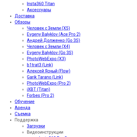
Insta360 Titan
Аксессуары
Доставка
Обзоры
Человек с Земли (X5)
Evgeny Balyklov (Ace Pro 2)
Андрей Долженко (Go 3S)
Человек с Земли (X4)
Evgeny Balyklov (Go 3S)
PhotoWebExpo (X3)
b1trat3 (Link)
Алексей Ясный (Flow)
Garik Tarano (Link)
PhotoWebExpo (Pro 2)
iXBT (Titan)
Forbes (Pro 2)
Обучение
Аренда
Съемка
Поддержка
Загрузки
Видеоинструкции