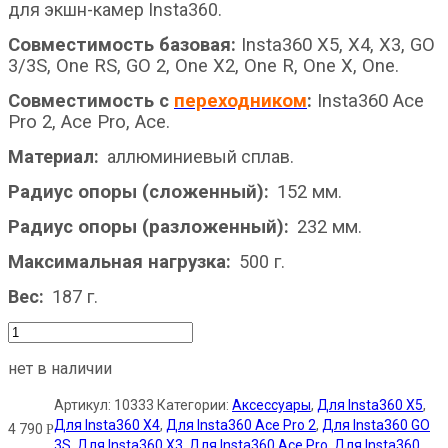
для экшн-камер Insta360.
Совместимость базовая:
Insta360 X5, X4, X3, GO
3/3S, One RS, GO 2, One X2, One R, One X, One.
Совместимость с
переходником
:
Insta360 Ace
Pro 2, Ace Pro, Ace.
Материал:
аллюминиевый сплав.
Радиус опоры (сложенный)
:
152 мм
.
Радиус опоры (разложенный)
:
232 мм
.
Максимальная нагрузка
:
500
г
.
Вес:
187
г
.
нет в наличии
Артикул:
10333
Категории:
Аксессуары
,
Для Insta360 X5
,
Для Insta360 X4
,
Для Insta360 Ace Pro 2
,
Для Insta360 GO
4 790
Р
3S
,
Для Insta360 X3
,
Для Insta360 Ace Pro
,
Для Insta360