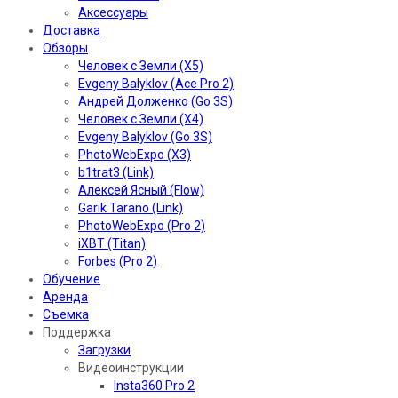
Аксессуары
Доставка
Обзоры
Человек с Земли (X5)
Evgeny Balyklov (Ace Pro 2)
Андрей Долженко (Go 3S)
Человек с Земли (X4)
Evgeny Balyklov (Go 3S)
PhotoWebExpo (X3)
b1trat3 (Link)
Алексей Ясный (Flow)
Garik Tarano (Link)
PhotoWebExpo (Pro 2)
iXBT (Titan)
Forbes (Pro 2)
Обучение
Аренда
Съемка
Поддержка
Загрузки
Видеоинструкции
Insta360 Pro 2