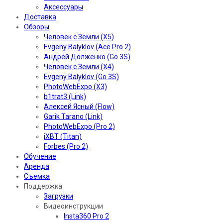
Аксессуары
Доставка
Обзоры
Человек с Земли (X5)
Evgeny Balyklov (Ace Pro 2)
Андрей Долженко (Go 3S)
Человек с Земли (X4)
Evgeny Balyklov (Go 3S)
PhotoWebExpo (X3)
b1trat3 (Link)
Алексей Ясный (Flow)
Garik Tarano (Link)
PhotoWebExpo (Pro 2)
iXBT (Titan)
Forbes (Pro 2)
Обучение
Аренда
Съемка
Поддержка
Загрузки
Видеоинструкции
Insta360 Pro 2