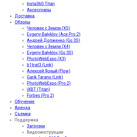
Insta360 Titan
Аксессуары
Доставка
Обзоры
Человек с Земли (X5)
Evgeny Balyklov (Ace Pro 2)
Андрей Долженко (Go 3S)
Человек с Земли (X4)
Evgeny Balyklov (Go 3S)
PhotoWebExpo (X3)
b1trat3 (Link)
Алексей Ясный (Flow)
Garik Tarano (Link)
PhotoWebExpo (Pro 2)
iXBT (Titan)
Forbes (Pro 2)
Обучение
Аренда
Съемка
Поддержка
Загрузки
Видеоинструкции