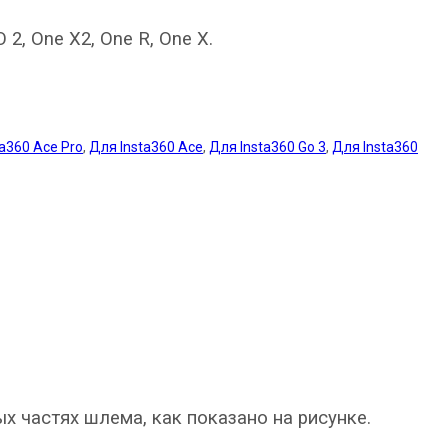
O 2, One X2, One R, One X
.
a360 Ace Pro
,
Для Insta360 Ace
,
Для Insta360 Go 3
,
Для Insta360
 частях шлема, как показано на рисунке.