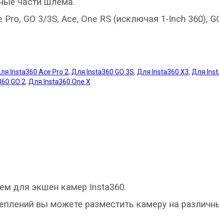
чные части шлема
.
ce Pro, GO 3/3S, Ace, One RS (исключая 1-Inch 360), G
ля Insta360 Ace Pro 2
,
Для Insta360 GO 3S
,
Для Insta360 X3
,
Для Inst
360 GO 2
,
Для Insta360 One X
ем для экшен камер Insta360.
плений вы можете разместить камеру на различных