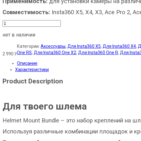
Применимость:
для установки камеры на разли
Совместимость:
Insta360 X5, X4, X3, Ace Pro 2, A
нет в наличии
Категории:
Аксессуары
,
Для Insta360 X5
,
Для Insta360 X4
,
Д
One RS
,
Для Insta360 One X2
,
Для Insta360 One R
,
Для Insta
2 990
Р
Описание
Характеристики
Product Description
Для твоего шлема
Helmet Mount Bundle – это набор креплений на шл
Используя различные комбинации площадок и кре