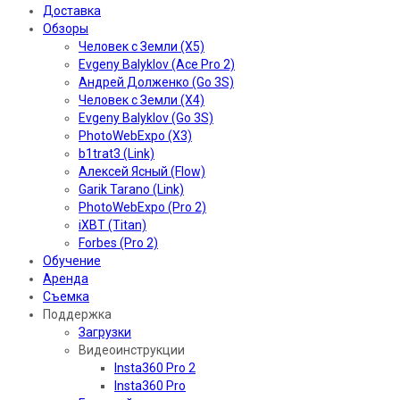
Доставка
Обзоры
Человек с Земли (X5)
Evgeny Balyklov (Ace Pro 2)
Андрей Долженко (Go 3S)
Человек с Земли (X4)
Evgeny Balyklov (Go 3S)
PhotoWebExpo (X3)
b1trat3 (Link)
Алексей Ясный (Flow)
Garik Tarano (Link)
PhotoWebExpo (Pro 2)
iXBT (Titan)
Forbes (Pro 2)
Обучение
Аренда
Съемка
Поддержка
Загрузки
Видеоинструкции
Insta360 Pro 2
Insta360 Pro