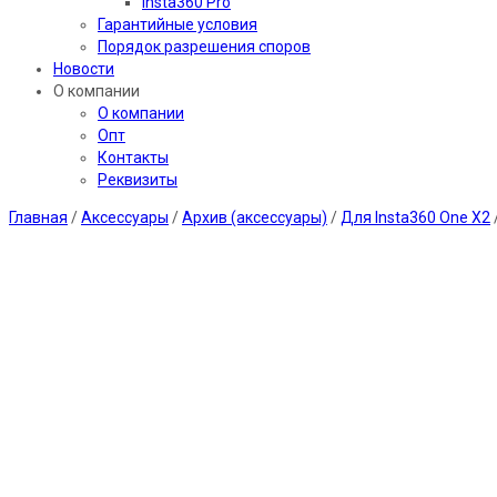
Insta360 Pro
Гарантийные условия
Порядок разрешения споров
Новости
О компании
О компании
Опт
Контакты
Реквизиты
Главная
/
Аксессуары
/
Архив (аксессуары)
/
Для Insta360 One X2