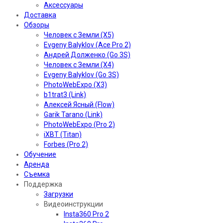
Аксессуары
Доставка
Обзоры
Человек с Земли (X5)
Evgeny Balyklov (Ace Pro 2)
Андрей Долженко (Go 3S)
Человек с Земли (X4)
Evgeny Balyklov (Go 3S)
PhotoWebExpo (X3)
b1trat3 (Link)
Алексей Ясный (Flow)
Garik Tarano (Link)
PhotoWebExpo (Pro 2)
iXBT (Titan)
Forbes (Pro 2)
Обучение
Аренда
Съемка
Поддержка
Загрузки
Видеоинструкции
Insta360 Pro 2