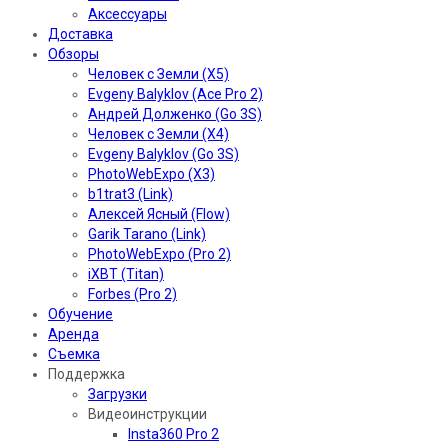
Аксессуары
Доставка
Обзоры
Человек с Земли (X5)
Evgeny Balyklov (Ace Pro 2)
Андрей Долженко (Go 3S)
Человек с Земли (X4)
Evgeny Balyklov (Go 3S)
PhotoWebExpo (X3)
b1trat3 (Link)
Алексей Ясный (Flow)
Garik Tarano (Link)
PhotoWebExpo (Pro 2)
iXBT (Titan)
Forbes (Pro 2)
Обучение
Аренда
Съемка
Поддержка
Загрузки
Видеоинструкции
Insta360 Pro 2