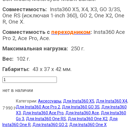
Совместимость:
Insta360 X5, X4, X3, GO 3/3S,
One RS (исключая 1-inch 360), GO 2, One X2, One
R, One X.
Совместимость с
переходником
:
Insta360 Ace
Pro 2, Ace Pro, Ace.
Максимальная нагрузка:
250 г.
Вес:
102 г.
Габариты:
43 х 37 х 42 мм.
нет в наличии
Категории:
Аксессуары
,
Для Insta360 X5
,
Для Insta360 X4
,
Для Insta360 Ace Pro 2
,
Для Insta360 GO 3S
,
Для Insta360
7 990
Р
X3
,
Для Insta360 Ace Pro
,
Для Insta360 Ace
,
Для Insta360
Go 3
,
Для Insta360 One RS
,
Для Insta360 One X2
,
Для
Insta360 One R
,
Для Insta360 GO 2
,
Для Insta360 One X