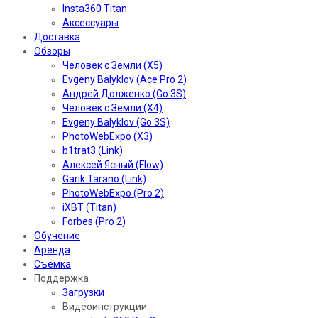
Insta360 Titan
Аксессуары
Доставка
Обзоры
Человек с Земли (X5)
Evgeny Balyklov (Ace Pro 2)
Андрей Долженко (Go 3S)
Человек с Земли (X4)
Evgeny Balyklov (Go 3S)
PhotoWebExpo (X3)
b1trat3 (Link)
Алексей Ясный (Flow)
Garik Tarano (Link)
PhotoWebExpo (Pro 2)
iXBT (Titan)
Forbes (Pro 2)
Обучение
Аренда
Съемка
Поддержка
Загрузки
Видеоинструкции