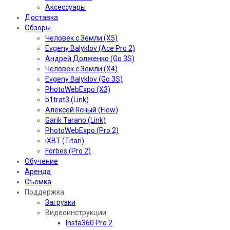
Аксессуары
Доставка
Обзоры
Человек с Земли (X5)
Evgeny Balyklov (Ace Pro 2)
Андрей Долженко (Go 3S)
Человек с Земли (X4)
Evgeny Balyklov (Go 3S)
PhotoWebExpo (X3)
b1trat3 (Link)
Алексей Ясный (Flow)
Garik Tarano (Link)
PhotoWebExpo (Pro 2)
iXBT (Titan)
Forbes (Pro 2)
Обучение
Аренда
Съемка
Поддержка
Загрузки
Видеоинструкции
Insta360 Pro 2