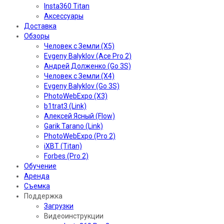
Insta360 Titan
Аксессуары
Доставка
Обзоры
Человек с Земли (X5)
Evgeny Balyklov (Ace Pro 2)
Андрей Долженко (Go 3S)
Человек с Земли (X4)
Evgeny Balyklov (Go 3S)
PhotoWebExpo (X3)
b1trat3 (Link)
Алексей Ясный (Flow)
Garik Tarano (Link)
PhotoWebExpo (Pro 2)
iXBT (Titan)
Forbes (Pro 2)
Обучение
Аренда
Съемка
Поддержка
Загрузки
Видеоинструкции