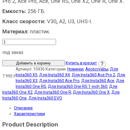
Pro 2, Ace Pro, Ace, One RS, One X2, One R, One X.
Емкость:
256 ГБ.
Класс скорости:
V30
,
A2, U3, UHS-I.
Материал:
пластик.
под заказ
Купить в кредит
?
Добавить в корзину
Артикул:
10436
Категории:
Новинки
,
Аксессуары
,
Для
Insta360 X5
,
Для Insta360 X4
,
Для Insta360 Ace Pro 2
,
Для
7 990
Р
Insta360 X3
,
Для Insta360 Ace Pro
,
Для Insta360 Ace
,
Для
Insta360 One RS
,
Для Insta360 One RS 1-inch 360
,
Для
Insta360 One X2
,
Для Insta360 One R
,
Для Insta360 One X
,
Для
Insta360 One
,
Для Insta360 EVO
Описание
Характеристики
Product Description