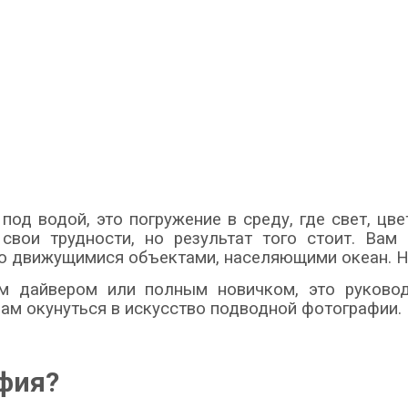
од водой, это погружение в среду, где свет, ц
свои трудности, но результат того стоит. Ва
о движущимися объектами, населяющими океан. Но
м дайвером или полным новичком, это руково
ам окунуться в искусство подводной фотографии.
фия?