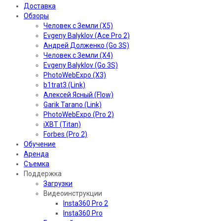
Доставка
Обзоры
Человек с Земли (X5)
Evgeny Balyklov (Ace Pro 2)
Андрей Долженко (Go 3S)
Человек с Земли (X4)
Evgeny Balyklov (Go 3S)
PhotoWebExpo (X3)
b1trat3 (Link)
Алексей Ясный (Flow)
Garik Tarano (Link)
PhotoWebExpo (Pro 2)
iXBT (Titan)
Forbes (Pro 2)
Обучение
Аренда
Съемка
Поддержка
Загрузки
Видеоинструкции
Insta360 Pro 2
Insta360 Pro