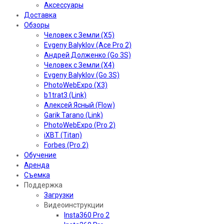
Аксессуары
Доставка
Обзоры
Человек с Земли (X5)
Evgeny Balyklov (Ace Pro 2)
Андрей Долженко (Go 3S)
Человек с Земли (X4)
Evgeny Balyklov (Go 3S)
PhotoWebExpo (X3)
b1trat3 (Link)
Алексей Ясный (Flow)
Garik Tarano (Link)
PhotoWebExpo (Pro 2)
iXBT (Titan)
Forbes (Pro 2)
Обучение
Аренда
Съемка
Поддержка
Загрузки
Видеоинструкции
Insta360 Pro 2