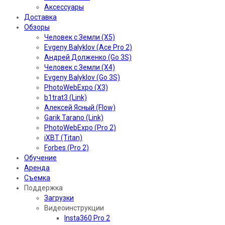
Аксессуары
Доставка
Обзоры
Человек с Земли (X5)
Evgeny Balyklov (Ace Pro 2)
Андрей Долженко (Go 3S)
Человек с Земли (X4)
Evgeny Balyklov (Go 3S)
PhotoWebExpo (X3)
b1trat3 (Link)
Алексей Ясный (Flow)
Garik Tarano (Link)
PhotoWebExpo (Pro 2)
iXBT (Titan)
Forbes (Pro 2)
Обучение
Аренда
Съемка
Поддержка
Загрузки
Видеоинструкции
Insta360 Pro 2