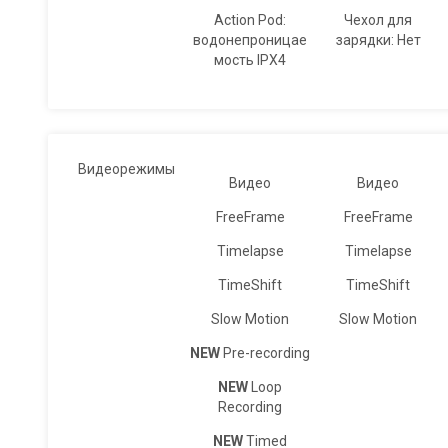
Action Pod:
Чехол для
водонепроницае
зарядки: Нет
мость IPX4
Видеорежимы
Видео
Видео
FreeFrame
FreeFrame
Timelapse
Timelapse
TimeShift
TimeShift
Slow Motion
Slow Motion
NEW
Pre-recording
NEW
Loop
Recording
NEW
Timed