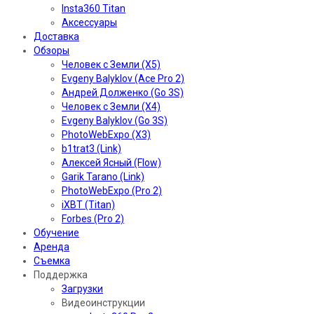
Insta360 Titan
Аксессуары
Доставка
Обзоры
Человек с Земли (X5)
Evgeny Balyklov (Ace Pro 2)
Андрей Долженко (Go 3S)
Человек с Земли (X4)
Evgeny Balyklov (Go 3S)
PhotoWebExpo (X3)
b1trat3 (Link)
Алексей Ясный (Flow)
Garik Tarano (Link)
PhotoWebExpo (Pro 2)
iXBT (Titan)
Forbes (Pro 2)
Обучение
Аренда
Съемка
Поддержка
Загрузки
Видеоинструкции