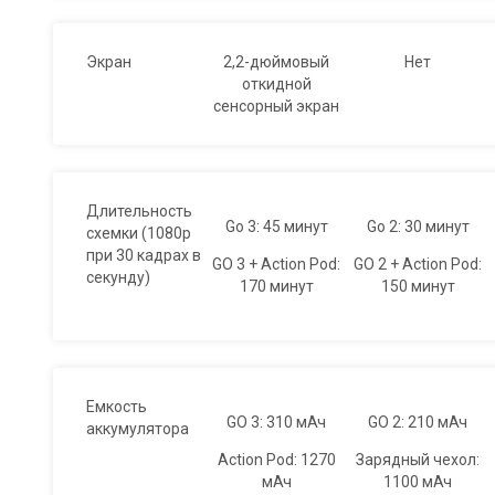
Экран
2,2-дюймовый
Нет
откидной
сенсорный экран
Длительность
Go 3: 45 минут
Go 2: 30 минут
схемки (1080p
при 30 кадрах в
GO 3 + Action Pod:
GO 2 + Action Pod:
секунду)
170 минут
150 минут
Емкость
GO 3: 310 мАч
GO 2: 210 мАч
аккумулятора
Action Pod: 1270
Зарядный чехол:
мАч
1100 мАч