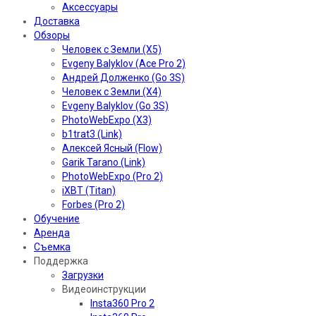
Аксессуары
Доставка
Обзоры
Человек с Земли (X5)
Evgeny Balyklov (Ace Pro 2)
Андрей Долженко (Go 3S)
Человек с Земли (X4)
Evgeny Balyklov (Go 3S)
PhotoWebExpo (X3)
b1trat3 (Link)
Алексей Ясный (Flow)
Garik Tarano (Link)
PhotoWebExpo (Pro 2)
iXBT (Titan)
Forbes (Pro 2)
Обучение
Аренда
Съемка
Поддержка
Загрузки
Видеоинструкции
Insta360 Pro 2