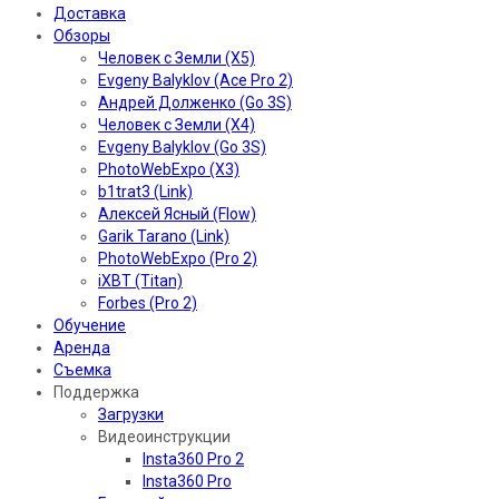
Доставка
Обзоры
Человек с Земли (X5)
Evgeny Balyklov (Ace Pro 2)
Андрей Долженко (Go 3S)
Человек с Земли (X4)
Evgeny Balyklov (Go 3S)
PhotoWebExpo (X3)
b1trat3 (Link)
Алексей Ясный (Flow)
Garik Tarano (Link)
PhotoWebExpo (Pro 2)
iXBT (Titan)
Forbes (Pro 2)
Обучение
Аренда
Съемка
Поддержка
Загрузки
Видеоинструкции
Insta360 Pro 2
Insta360 Pro