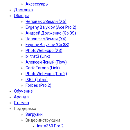
Аксессуары
Доставка
Обзоры
Человек с Земли (X5)
Evgeny Balyklov (Ace Pro 2)
Андрей Долженко (Go 3S)
Человек с Земли (X4)
Evgeny Balyklov (Go 3S)
PhotoWebExpo (X3)
b1trat3 (Link)
Алексей Ясный (Flow)
Garik Tarano (Link)
PhotoWebExpo (Pro 2)
iXBT (Titan)
Forbes (Pro 2)
Обучение
Аренда
Съемка
Поддержка
Загрузки
Видеоинструкции
Insta360 Pro 2