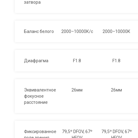
затвора
Баланс белого
2000–10000К/с
2000–10000К
Диафрагма
F1.8
F1.8
Эквивалентное
26мм
26мм
фокусное
расстояние
Фиксированное
79,5º DFOV, 67º
79,5º DFOV, 67º
поле зрения
HFOV
HFOV