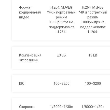
Формат
H.264, MJPEG
H.264, MJPEG
кодирования
*4K и портретный
*4K и портретный
видео
режим
режим
1080p60fps не
1080p60fps не
поддерживают
поддерживают
H.264.
H.264.
Компенсация
±3 ЕВ
±3 ЕВ
экспозиции
ISO
100–3200
100–3200
Скорость
1/8000–1/30с
1/8000–1/30с