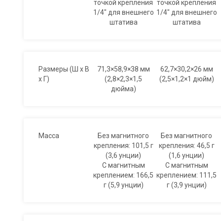
точкой крепления
точкой крепления
1/4″ для внешнего
1/4″ для внешнего
штатива
штатива
Размеры (Ш x В
71,3×58,9×38 мм
62,7×30,2×26 мм
x Г)
(2,8×2,3×1,5
(2,5×1,2×1 дюйм)
дюйма)
Масса
Без магнитного
Без магнитного
крепления: 101,5 г
крепления: 46,5 г
(3,6 унции)
(1,6 унции)
С магнитным
С магнитным
креплением: 166,5
креплением: 111,5
г (5,9 унции)
г (3,9 унции)