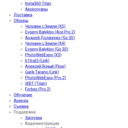
Insta360 Titan
Аксессуары
Доставка
Обзоры
Человек с Земли (X5)
Evgeny Balyklov (Ace Pro 2)
Андрей Долженко (Go 3S)
Человек с Земли (X4)
Evgeny Balyklov (Go 3S)
PhotoWebExpo (X3)
b1trat3 (Link)
Алексей Ясный (Flow)
Garik Tarano (Link)
PhotoWebExpo (Pro 2)
iXBT (Titan)
Forbes (Pro 2)
Обучение
Аренда
Съемка
Поддержка
Загрузки
Видеоинструкции