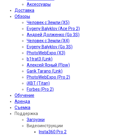
Аксессуары
Доставка
Обзоры
Человек с Земли (X5)
Evgeny Balyklov (Ace Pro 2)
Андрей Долженко (Go 3S)
Человек с Земли (X4)
Evgeny Balyklov (Go 3S)
PhotoWebExpo (X3)
b1trat3 (Link)
Алексей Ясный (Flow)
Garik Tarano (Link)
PhotoWebExpo (Pro 2)
iXBT (Titan)
Forbes (Pro 2)
Обучение
Аренда
Съемка
Поддержка
Загрузки
Видеоинструкции
Insta360 Pro 2