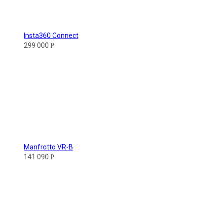
Insta360 Connect
299 000
Р
Manfrotto VR-B
141 090
Р