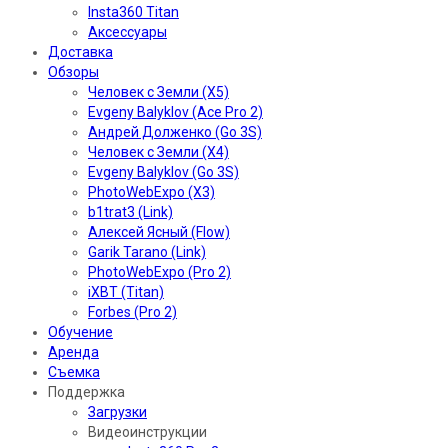
Insta360 Titan
Аксессуары
Доставка
Обзоры
Человек с Земли (X5)
Evgeny Balyklov (Ace Pro 2)
Андрей Долженко (Go 3S)
Человек с Земли (X4)
Evgeny Balyklov (Go 3S)
PhotoWebExpo (X3)
b1trat3 (Link)
Алексей Ясный (Flow)
Garik Tarano (Link)
PhotoWebExpo (Pro 2)
iXBT (Titan)
Forbes (Pro 2)
Обучение
Аренда
Съемка
Поддержка
Загрузки
Видеоинструкции