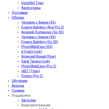
Insta360 Titan
Аксессуары
Доставка
Обзоры
Человек с Земли (X5)
Evgeny Balyklov (Ace Pro 2)
Андрей Долженко (Go 3S)
Человек с Земли (X4)
Evgeny Balyklov (Go 3S)
PhotoWebExpo (X3)
b1trat3 (Link)
Алексей Ясный (Flow)
Garik Tarano (Link)
PhotoWebExpo (Pro 2)
iXBT (Titan)
Forbes (Pro 2)
Обучение
Аренда
Съемка
Поддержка
Загрузки
Видеоинструкции