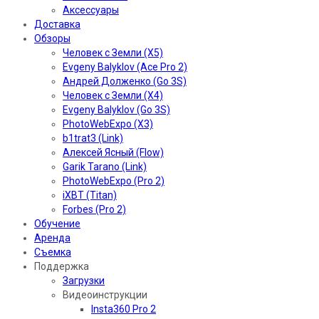
Аксессуары
Доставка
Обзоры
Человек с Земли (X5)
Evgeny Balyklov (Ace Pro 2)
Андрей Долженко (Go 3S)
Человек с Земли (X4)
Evgeny Balyklov (Go 3S)
PhotoWebExpo (X3)
b1trat3 (Link)
Алексей Ясный (Flow)
Garik Tarano (Link)
PhotoWebExpo (Pro 2)
iXBT (Titan)
Forbes (Pro 2)
Обучение
Аренда
Съемка
Поддержка
Загрузки
Видеоинструкции
Insta360 Pro 2