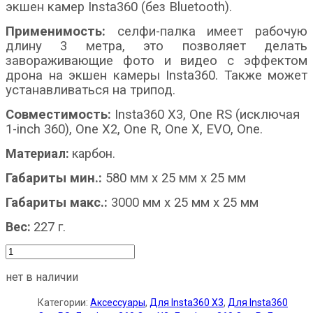
экшен камер Insta360 (без Bluetooth).
Применимость:
селфи-палка имеет рабочую
длину 3 метра, это позволяет делать
завораживающие фото и видео с эффектом
дрона на экшен камеры Insta360. Также может
устанавливаться на трипод.
Совместимость:
Insta360 X3, One RS (исключая
1-inch 360), One X2, One R, One X, EVO, One.
Материал:
карбон.
Габариты мин.:
580 мм x 25 мм x 25 мм
Габариты макс.:
3000 мм x 25 мм x 25 мм
Вес:
227 г.
нет в наличии
Категории:
Аксессуары
,
Для Insta360 X3
,
Для Insta360