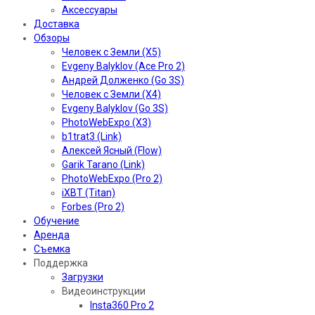
Аксессуары
Доставка
Обзоры
Человек с Земли (X5)
Evgeny Balyklov (Ace Pro 2)
Андрей Долженко (Go 3S)
Человек с Земли (X4)
Evgeny Balyklov (Go 3S)
PhotoWebExpo (X3)
b1trat3 (Link)
Алексей Ясный (Flow)
Garik Tarano (Link)
PhotoWebExpo (Pro 2)
iXBT (Titan)
Forbes (Pro 2)
Обучение
Аренда
Съемка
Поддержка
Загрузки
Видеоинструкции
Insta360 Pro 2