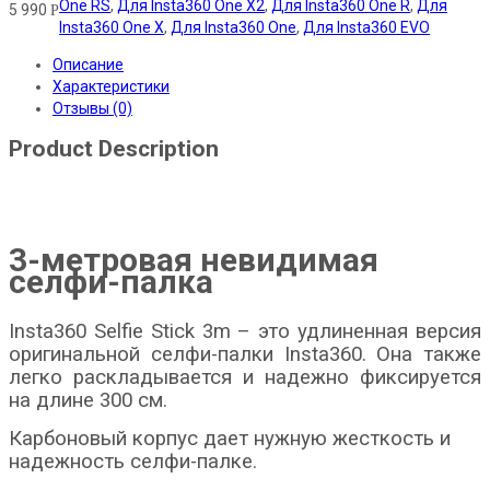
One RS
,
Для Insta360 One X2
,
Для Insta360 One R
,
Для
5 990
Р
Insta360 One X
,
Для Insta360 One
,
Для Insta360 EVO
Описание
Характеристики
Отзывы (0)
Product Description
3-метровая невидимая
селфи-палка
Insta360 Selfie Stick 3m – это удлиненная версия
оригинальной селфи-палки Insta360. Она также
легко раскладывается и надежно фиксируется
на длине 300 см.
Карбоновый корпус дает нужную жесткость и
надежность селфи-палке.