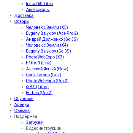
Insta360 Titan
Аксессуары
Доставка
Обзоры
Человек с Земли (X5)
Evgeny Balyklov (Ace Pro 2)
Андрей Долженко (Go 3S)
Человек с Земли (X4)
Evgeny Balyklov (Go 3S)
PhotoWebExpo (X3)
b1trat3 (Link)
Алексей Ясный (Flow)
Garik Tarano (Link)
PhotoWebExpo (Pro 2)
iXBT (Titan)
Forbes (Pro 2)
Обучение
Аренда
Съемка
Поддержка
Загрузки
Видеоинструкции