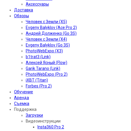
Аксессуары
Доставка
Обзоры
Человек с Земли (X5)
Evgeny Balyklov (Ace Pro 2)
Андрей Долженко (Go 3S)
Человек с Земли (X4)
Evgeny Balyklov (Go 3S)
PhotoWebExpo (X3)
b1trat3 (Link)
Алексей Ясный (Flow)
Garik Tarano (Link)
PhotoWebExpo (Pro 2)
iXBT (Titan)
Forbes (Pro 2)
Обучение
Аренда
Съемка
Поддержка
Загрузки
Видеоинструкции
Insta360 Pro 2