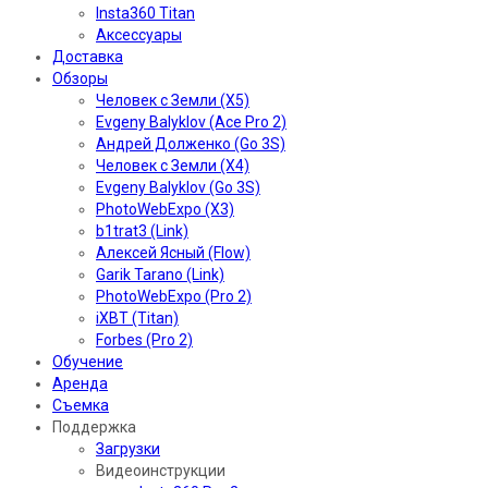
Insta360 Titan
Аксессуары
Доставка
Обзоры
Человек с Земли (X5)
Evgeny Balyklov (Ace Pro 2)
Андрей Долженко (Go 3S)
Человек с Земли (X4)
Evgeny Balyklov (Go 3S)
PhotoWebExpo (X3)
b1trat3 (Link)
Алексей Ясный (Flow)
Garik Tarano (Link)
PhotoWebExpo (Pro 2)
iXBT (Titan)
Forbes (Pro 2)
Обучение
Аренда
Съемка
Поддержка
Загрузки
Видеоинструкции