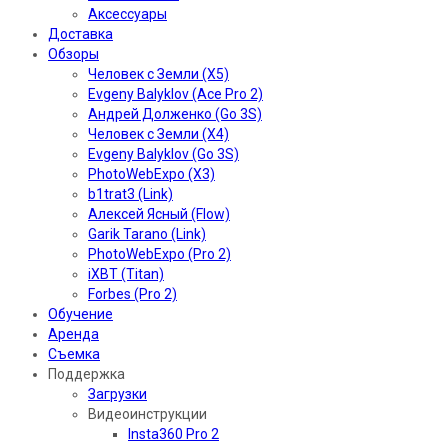
Аксессуары
Доставка
Обзоры
Человек с Земли (X5)
Evgeny Balyklov (Ace Pro 2)
Андрей Долженко (Go 3S)
Человек с Земли (X4)
Evgeny Balyklov (Go 3S)
PhotoWebExpo (X3)
b1trat3 (Link)
Алексей Ясный (Flow)
Garik Tarano (Link)
PhotoWebExpo (Pro 2)
iXBT (Titan)
Forbes (Pro 2)
Обучение
Аренда
Съемка
Поддержка
Загрузки
Видеоинструкции
Insta360 Pro 2