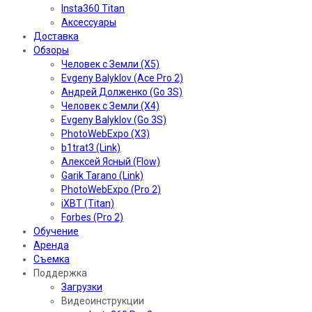
Insta360 Titan
Аксессуары
Доставка
Обзоры
Человек с Земли (X5)
Evgeny Balyklov (Ace Pro 2)
Андрей Долженко (Go 3S)
Человек с Земли (X4)
Evgeny Balyklov (Go 3S)
PhotoWebExpo (X3)
b1trat3 (Link)
Алексей Ясный (Flow)
Garik Tarano (Link)
PhotoWebExpo (Pro 2)
iXBT (Titan)
Forbes (Pro 2)
Обучение
Аренда
Съемка
Поддержка
Загрузки
Видеоинструкции