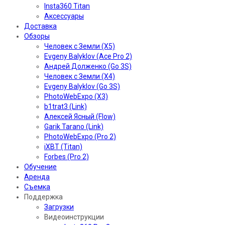
Insta360 Titan
Аксессуары
Доставка
Обзоры
Человек с Земли (X5)
Evgeny Balyklov (Ace Pro 2)
Андрей Долженко (Go 3S)
Человек с Земли (X4)
Evgeny Balyklov (Go 3S)
PhotoWebExpo (X3)
b1trat3 (Link)
Алексей Ясный (Flow)
Garik Tarano (Link)
PhotoWebExpo (Pro 2)
iXBT (Titan)
Forbes (Pro 2)
Обучение
Аренда
Съемка
Поддержка
Загрузки
Видеоинструкции