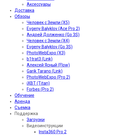
Аксессуары
Доставка
Обзоры
Человек с Земли (X5)
Evgeny Balyklov (Ace Pro 2)
Андрей Долженко (Go 3S)
Человек с Земли (X4)
Evgeny Balyklov (Go 3S)
PhotoWebExpo (X3)
b1trat3 (Link)
Алексей Ясный (Flow)
Garik Tarano (Link)
PhotoWebExpo (Pro 2)
iXBT (Titan)
Forbes (Pro 2)
Обучение
Аренда
Съемка
Поддержка
Загрузки
Видеоинструкции
Insta360 Pro 2