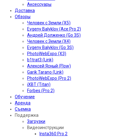
Аксессуары
Доставка
Обзоры
Человек с Земли (X5)
Evgeny Balyklov (Ace Pro 2)
Андрей Долженко (Go 3S)
Человек с Земли (X4)
Evgeny Balyklov (Go 3S)
PhotoWebExpo (X3)
b1trat3 (Link)
Алексей Ясный (Flow)
Garik Tarano (Link)
PhotoWebExpo (Pro 2)
iXBT (Titan)
Forbes (Pro 2)
Обучение
Аренда
Съемка
Поддержка
Загрузки
Видеоинструкции
Insta360 Pro 2