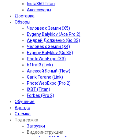
Insta360 Titan
Аксессуары
Доставка
Обзоры
Человек с Земли (X5)
Evgeny Balyklov (Ace Pro 2)
Андрей Долженко (Go 3S)
Человек с Земли (X4)
Evgeny Balyklov (Go 3S)
PhotoWebExpo (X3)
b1trat3 (Link)
Алексей Ясный (Flow)
Garik Tarano (Link)
PhotoWebExpo (Pro 2)
iXBT (Titan)
Forbes (Pro 2)
Обучение
Аренда
Съемка
Поддержка
Загрузки
Видеоинструкции