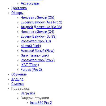
Аксессуары
Доставка
Обзоры
Человек с Земли (X5)
Evgeny Balyklov (Ace Pro 2)
Андрей Долженко (Go 3S)
Человек с Земли (X4)
Evgeny Balyklov (Go 3S)
PhotoWebExpo (X3)
b1trat3 (Link)
Алексей Ясный (Flow)
Garik Tarano (Link)
PhotoWebExpo (Pro 2)
iXBT (Titan)
Forbes (Pro 2)
Обучение
Аренда
Съемка
Поддержка
Загрузки
Видеоинструкции
Insta360 Pro 2