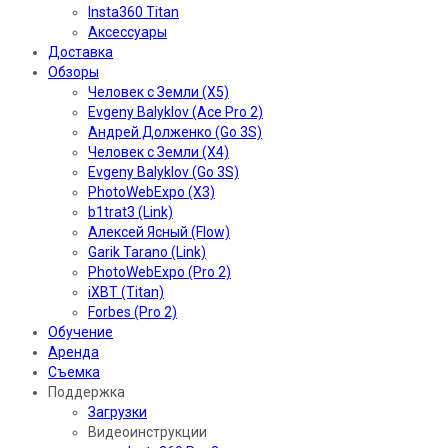
Insta360 Titan
Аксессуары
Доставка
Обзоры
Человек с Земли (X5)
Evgeny Balyklov (Ace Pro 2)
Андрей Долженко (Go 3S)
Человек с Земли (X4)
Evgeny Balyklov (Go 3S)
PhotoWebExpo (X3)
b1trat3 (Link)
Алексей Ясный (Flow)
Garik Tarano (Link)
PhotoWebExpo (Pro 2)
iXBT (Titan)
Forbes (Pro 2)
Обучение
Аренда
Съемка
Поддержка
Загрузки
Видеоинструкции