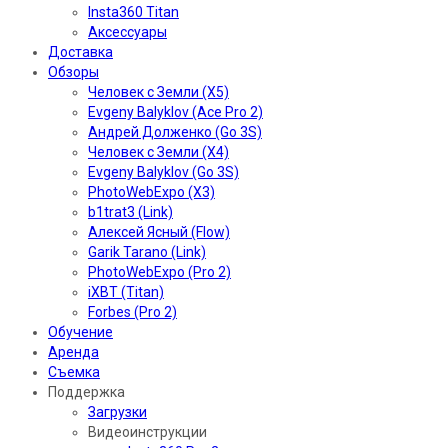
Insta360 Titan
Аксессуары
Доставка
Обзоры
Человек с Земли (X5)
Evgeny Balyklov (Ace Pro 2)
Андрей Долженко (Go 3S)
Человек с Земли (X4)
Evgeny Balyklov (Go 3S)
PhotoWebExpo (X3)
b1trat3 (Link)
Алексей Ясный (Flow)
Garik Tarano (Link)
PhotoWebExpo (Pro 2)
iXBT (Titan)
Forbes (Pro 2)
Обучение
Аренда
Съемка
Поддержка
Загрузки
Видеоинструкции