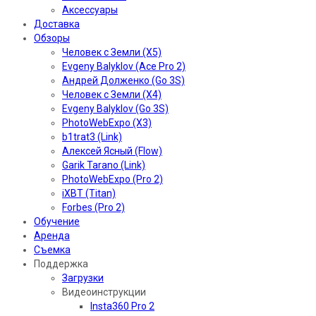
Аксессуары
Доставка
Обзоры
Человек с Земли (X5)
Evgeny Balyklov (Ace Pro 2)
Андрей Долженко (Go 3S)
Человек с Земли (X4)
Evgeny Balyklov (Go 3S)
PhotoWebExpo (X3)
b1trat3 (Link)
Алексей Ясный (Flow)
Garik Tarano (Link)
PhotoWebExpo (Pro 2)
iXBT (Titan)
Forbes (Pro 2)
Обучение
Аренда
Съемка
Поддержка
Загрузки
Видеоинструкции
Insta360 Pro 2